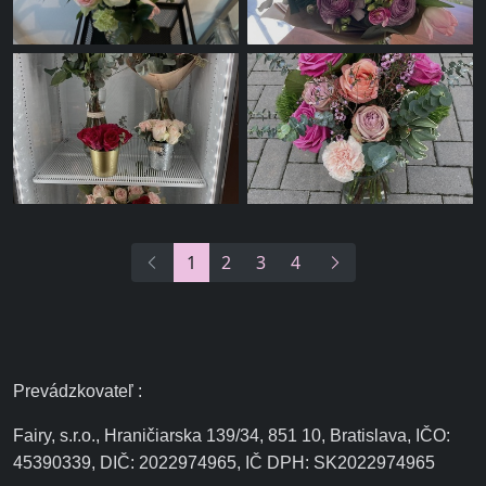
1
2
3
4
Prevádzkovateľ :
Fairy, s.r.o., Hraničiarska 139/34, 851 10, Bratislava, IČO:
45390339, DIČ: 2022974965, IČ DPH: SK2022974965