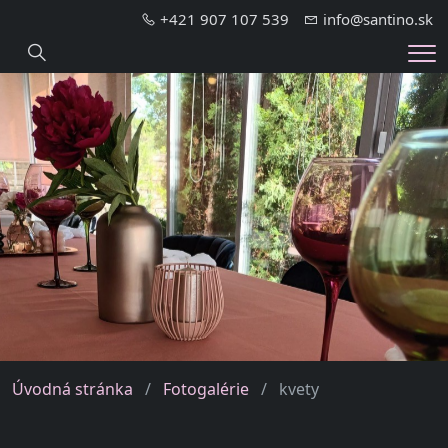
+421 907 107 539
info@santino.sk
Hledání
Me
Úvodná stránka
Fotogalérie
kvety