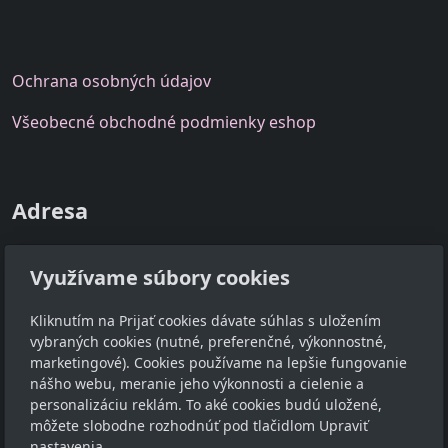
O
chrana osobných
údajov
Všeobecné
obchodné podmienky eshop
Adresa
FAIRY, s.r.o.
Využívame súbory cookies
Hraničiarska 34/139, 851 10 Bratislava - Čunovo
Kontakt
Kliknutím na Prijať cookies dávate súhlas s uložením
vybraných cookies (nutné, preferenčné, výkonnostné,
marketingové). Cookies používame na lepšie fungovanie
info@santino.sk
nášho webu, meranie jeho výkonnosti a cielenie a
+421 907 107 539
personalizáciu reklám. To aké cookies budú uložené,
môžete slobodne rozhodnúť pod tlačidlom Upraviť
Sledujte nás
nastavenia.