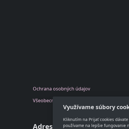
O
chrana osobných
údajov
Všeobecné
obchodné podmienky eshop
Využívame súbory cook
Kliknutím na Prijať cookies dávat
Adresa
Kon
používame na lepšie fungovanie n