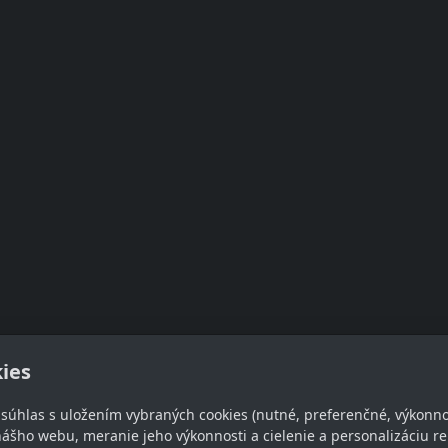
ies
e súhlas s uložením vybraných cookies (nutné, preferenčné, výkonn
takt
Sledujte nás
ášho webu, meranie jeho výkonnosti a cielenie a personalizáciu re