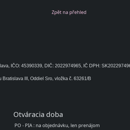
Zpět na přehled
ratislava, IČO: 45390339, DIČ: 2022974965, IČ DPH: SK20229749
ratislava III, Oddiel Sro, vložka č. 63261/B
Otváracia doba
PO - PIA : na objednávku, len prenájom