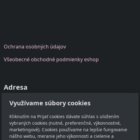
O
chrana osobných
údajov
Všeobecné
obchodné podmienky eshop
Adresa
FAIRY, s.r.o.
Využívame súbory cookies
Hraničiarska 34/139, 851 10 Bratislava - Čunovo
Kliknutím na Prijať cookies dávate súhlas s uložením
Kontakt
vybraných cookies (nutné, preferenčné, výkonnostné,
marketingové). Cookies používame na lepšie fungovanie
info@santino.sk
nášho webu, meranie jeho výkonnosti a cielenie a