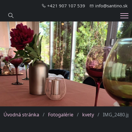
+421 907 107 539
info@santino.sk
Hledání
Me
Úvodná stránka
Fotogalérie
kvety
IMG_2480.jp